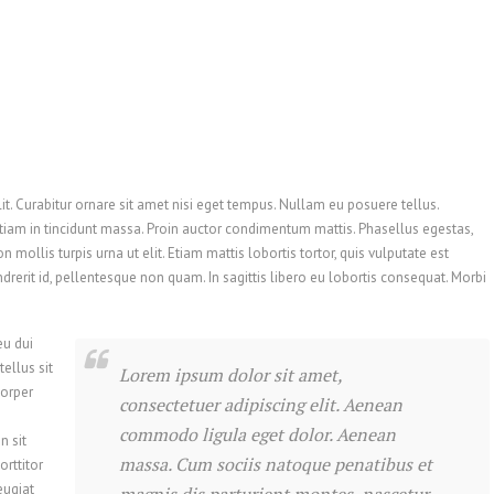
it. Curabitur ornare sit amet nisi eget tempus. Nullam eu posuere tellus.
Etiam in tincidunt massa. Proin auctor condimentum mattis. Phasellus egestas,
mollis turpis urna ut elit. Etiam mattis lobortis tortor, quis vulputate est
drerit id, pellentesque non quam. In sagittis libero eu lobortis consequat. Morbi
eu dui
tellus sit
Lorem ipsum dolor sit amet,
corper
consectetuer adipiscing elit. Aenean
commodo ligula eget dolor. Aenean
n sit
massa. Cum sociis natoque penatibus et
rttitor
eugiat