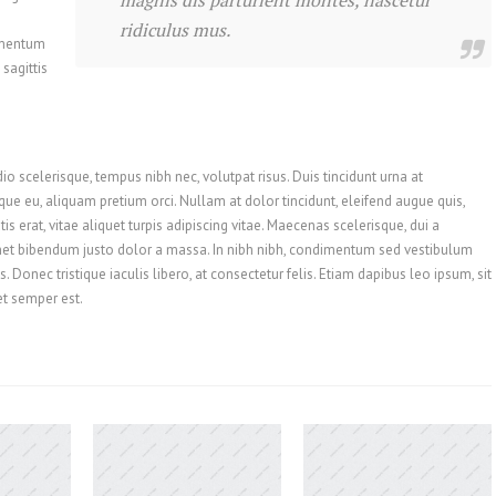
magnis dis parturient montes, nascetur
ridiculus mus.
dimentum
 sagittis
 scelerisque, tempus nibh nec, volutpat risus. Duis tincidunt urna at
neque eu, aliquam pretium orci. Nullam at dolor tincidunt, eleifend augue quis,
erat, vitae aliquet turpis adipiscing vitae. Maecenas scelerisque, dui a
met bibendum justo dolor a massa. In nibh nibh, condimentum sed vestibulum
 Donec tristique iaculis libero, at consectetur felis. Etiam dapibus leo ipsum, sit
et semper est.