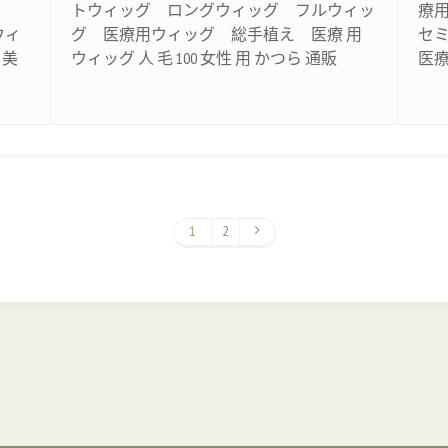
然
トウィッグ ロングウィッグ フルウィッ
療
ウィ
グ 医療用ウィッグ 総手植え 医療 用
セミ
 美
ウィッグ 人 毛 100 女性 用 かつら 通販
医療
1
2