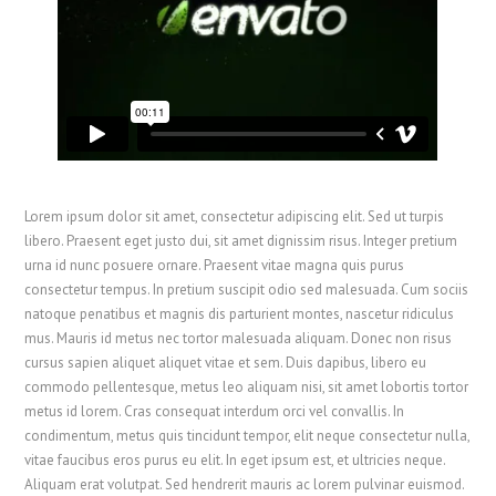
Lorem ipsum dolor sit amet, consectetur adipiscing elit. Sed ut turpis
libero. Praesent eget justo dui, sit amet dignissim risus. Integer pretium
urna id nunc posuere ornare. Praesent vitae magna quis purus
consectetur tempus. In pretium suscipit odio sed malesuada. Cum sociis
natoque penatibus et magnis dis parturient montes, nascetur ridiculus
mus. Mauris id metus nec tortor malesuada aliquam. Donec non risus
cursus sapien aliquet aliquet vitae et sem. Duis dapibus, libero eu
commodo pellentesque, metus leo aliquam nisi, sit amet lobortis tortor
metus id lorem. Cras consequat interdum orci vel convallis. In
condimentum, metus quis tincidunt tempor, elit neque consectetur nulla,
vitae faucibus eros purus eu elit. In eget ipsum est, et ultricies neque.
Aliquam erat volutpat. Sed hendrerit mauris ac lorem pulvinar euismod.