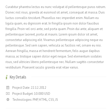
Curabitur pharetra lectus eu nunc volutpat id pellentesque purus rutrum.
Donec nisl risus, gravida at euismod sit amet, consequat at massa. Duis
luctus convallis tincidunt. Phasellus nec imperdiet enim. Nullam eu
ligula quam, eu dignissim erat. In fringilla ipsum non dolor faucibus
fringilla. Proin vel orci ante, sed porta quam. Proin dui ante, aliquam et
pellentesque laoreet, porta at mauris. Lorem ipsum dolor sit amet,
consectetur adipiscing elit. Vivamus pellentesque adipiscing neque eu
pellentesque. Sed sem sapien, vehicula ac facilisis vel, ornare eu nisi.
Aenean fringilla, massa et hendrerit fermentum, felis augue dapibus
massa, ac tristique sapien dolor eget neque. Sed elementum sodales
risus, sed ultricies libero pellentesque nec. Nullam sagittis consectetur
vestibulum. Praesent iaculis gravida erat vitae varius.
Key Details
Project Date: 22.12.2012
Project Budget: 10.000 USD
Technologies: PHP, HTML, CSS, JS