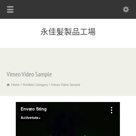
永佳髪製品工場
Vimeo Video Sample
Home
Portfolio Category
Vimeo Video Sample