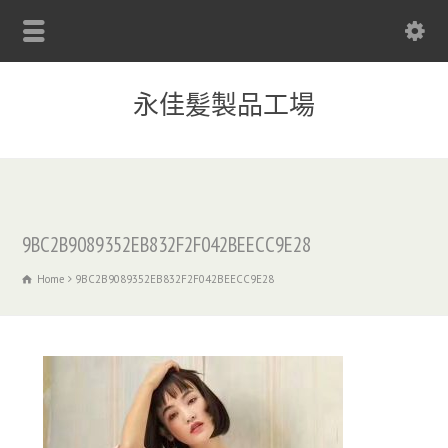
永佳髪製品工場
9BC2B9089352EB832F2F042BEECC9E28
Home
9BC2B9089352EB832F2F042BEECC9E28